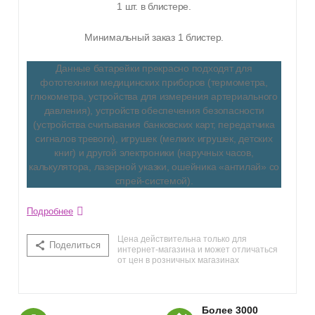
1 шт. в блистере.
Минимальный заказ 1 блистер.
Данные батарейки прекрасно подходят для
фототехники медицинских приборов (термометра,
глюкометра, устройства для измерения артериального
давления), устройств обеспечения безопасности
(устройства считывания банковских карт, передатчика
сигналов тревоги), игрушек (мелких игрушек, детских
книг) и другой электроники (наручных часов,
калькулятора, лазерной указки, ошейника «антилай» со
спрей-системой).
Подробнее
Цена действительна только для
Поделиться
интернет-магазина и может отличаться
от цен в розничных магазинах
Более 3000