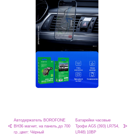
Автодержатель BOROFONE
Батарейки часовые
BH36 магнит, на панель,до 700
Трофи AG5 (393) LR754,
гр.,цвет: Чёрный
LR48) 10BP